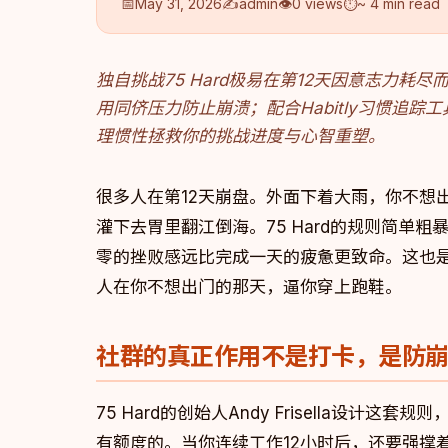
📅
May 31, 2026
✍️
admin
👁
0 views
⏱
~ 4 min read
独自挑战75 Hard极易在第12天因意志力
用同侪压力防止崩溃；配合Habitly习惯追
理惯性拯救你的挑战进度与心智重塑。
很多人在第12天崩盘。外面下着大雨，你不想
灌下去胃里翻江倒海。75 Hard的规则简单
零的挫败感远比完成一天的疲惫更致命。这也
人在你不想出门的那天，逼你穿上跑鞋。
社群的真正作用不是打卡，是防
75 Hard的创始人Andy Frisella设
有额度的。当你连续工作12小时后，还要强撑