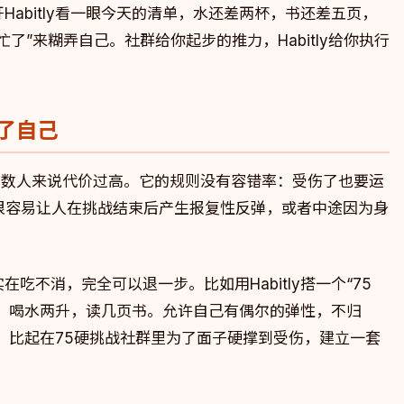
abitly看一眼今天的清单，水还差两杯，书还差五页，
了”来糊弄自己。社群给你起步的推力，Habitly给你执行
伤了自己
对多数人来说代价过高。它的规则没有容错率：受伤了也要运
很容易让人在挑战结束后产生报复性反弹，或者中途因为身
不消，完全可以退一步。比如用Habitly搭一个“75
运动，喝水两升，读几页书。允许自己有偶尔的弹性，不归
继续。比起在75硬挑战社群里为了面子硬撑到受伤，建立一套