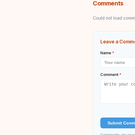
Comments
Could not load comm
Leave a Comm
Name
*
Comment
*
Submit Com
Comments are revi