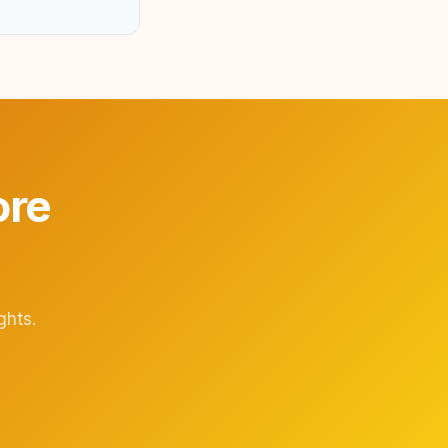
ore
ghts.