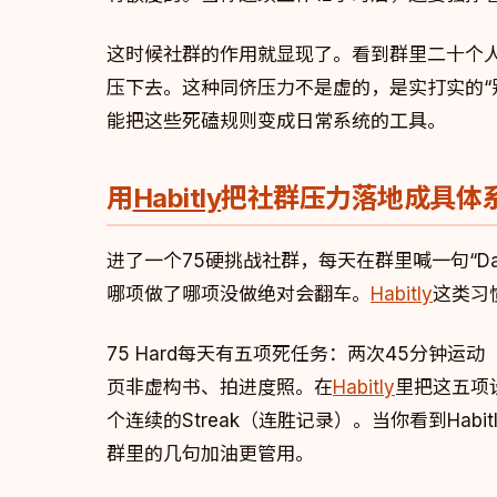
这时候社群的作用就显现了。看到群里二十个
压下去。这种同侪压力不是虚的，是实打实的“
能把这些死磕规则变成日常系统的工具。
用
Habitly
把社群压力落地成具体
进了一个75硬挑战社群，每天在群里喊一句“Day
哪项做了哪项没做绝对会翻车。
Habitly
这类习
75 Hard每天有五项死任务：两次45分钟
页非虚构书、拍进度照。在
Habitly
里把这五项设
个连续的Streak（连胜记录）。当你看到Hab
群里的几句加油更管用。