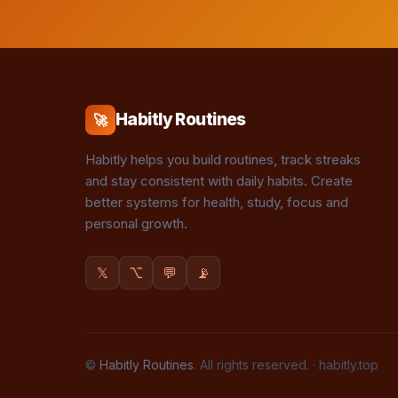
Habitly Routines
🚀
Habitly helps you build routines, track streaks
and stay consistent with daily habits. Create
better systems for health, study, focus and
personal growth.
𝕏
⌥
💬
📡
©
Habitly Routines
. All rights reserved. ·
habitly.top