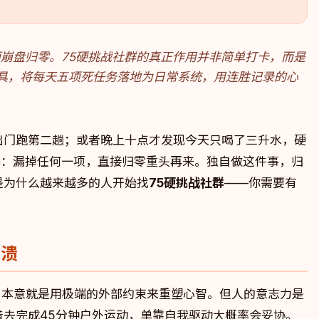
耗尽而崩盘归零。75硬挑战社群的真正作用并非简单打卡，而是
踪工具，将每天五项死任务落地为日常系统，用连胜记录的心
出门跑第二趟；或者晚上十点才发现今天只喝了三升水，硬
粗暴：漏掉任何一项，直接归零重头再来。独自做这件事，归
是为什么越来越多的人开始找
75硬挑战社群
——你需要有
崩溃
计这套规则，本意就是用极端的外部约束来重塑心智。但人的意志力是
着去完成45分钟户外运动，单靠自我驱动大概率会妥协。