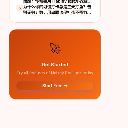
而废？你需要用 Habitly 把微小改变落
实成日常系统
为什么你的习惯打卡总是三天打鱼？告
5
别无效计数，用串联流程打造不费力的
执行系统
🚀
Get Started
Try all features of Habitly Routines today
Start Free →