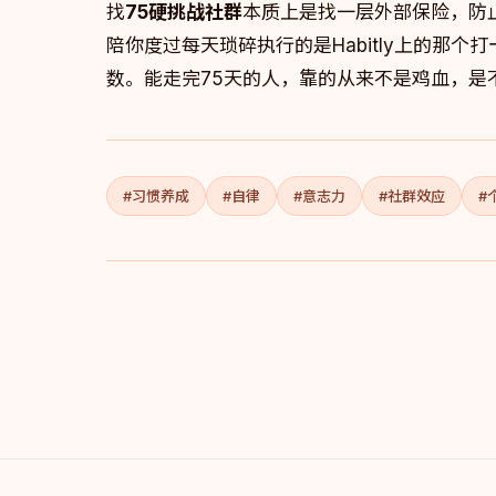
找
75硬挑战社群
本质上是找一层外部保险，防
陪你度过每天琐碎执行的是Habitly上的那
数。能走完75天的人，靠的从来不是鸡血，是
#习惯养成
#自律
#意志力
#社群效应
#