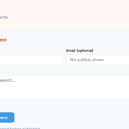
ents.
ent
Email (optional)
ment
ewed before publishing.