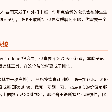
人在暴雨天发了户外打卡照，你那点偷懒的念头会被硬生生
别人没断，我也不敢断”。但光有群聊还不够，你需要一个
系统
 15 done”很容易，但真要连续75天不犯错，靠脑子记
惯追踪工具，在这个阶段就变成了刚需。
运动（其中一次户外）、严格按饮食计划吃、喝一加仑水、读10
成每日Routine，做完一项划一项。它最核心的价值是那
itly上的数字从30跳到31，那种舍不得断掉的心理惯性，比