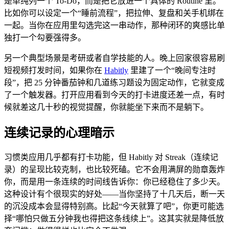
是单纯列一个 To-Do，而是把它放进一个具体的 Routine 里。
比如你可以设定一个“睡前流程”，把拉伸、复盘和关手机绑在
一起。当你在应用里勾选完这一串动作，那种闭环的爽感比单
独打一个勾要强得多。
另一个典型场景是考研或者自学技能的人。晚上回家很容易刷
短视频打发时间，如果你在
Habitly
里建了一个“晚间专注时
段”，把 25 分钟番茄钟和几道练习题设为固定动作，它就变成
了一个触发器。打开应用看到今天的打卡进度还差一点，有时
候就差这几十秒的视觉提醒，你就能坐下来而不是躺下。
连续记录的心理暗示
习惯类应用几乎都有打卡功能，但 Habitly 对 Streak（连续记
录）的呈现比较克制，也比较死磕。它不会用满屏的勋章轰炸
你，而是用一条连续的时间线告诉你：你已经稳住了多少天。
这种设计有个很现实的好处——当你坚持了十几天后，断一天
的沉没成本会显得特别高。比起“今天就算了吧”，你更可能选
择“哪怕只做五分钟我也得把这条线续上”。这其实就是降低放