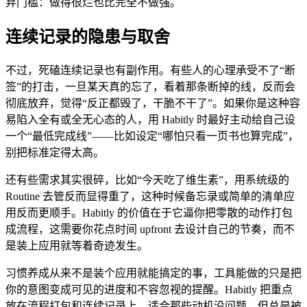
弃门槛：做得很烂也比完全不做强。
连续记录的隐患与取舍
不过，死磕连续记录也有副作用。有些人的心理承受不了“断
签”的打击，一旦某天真的忘了，看着那条断掉的线，反而会
彻底放弃，觉得“反正都毁了，干脆不干了”。如果你是这种容
易陷入全有或全无心态的人，用 Habitly 时最好主动给自己设
一个“最低完成线”——比如设定“哪怕只看一页书也算完成”，
别把标准定得太高。
还有些需求其实很碎，比如“今天吃了维生素”，用系统级的
Routine 去管反而显得重了，这种时候备忘录或简单的清单应
用反而更顺手。Habitly 的价值在于它逼你把零散的动作打包
成流程，这需要你花点时间 upfront 去设计自己的节奏，而不
是装上应用就等着奇迹发生。
习惯养成从来不是装个应用就能搞定的事，工具能做的只是把
你的意图变成可见的进度和不容忽视的提醒。Habitly 把重点
放在流程打包和连续记录上，适合那些动机没问题、但总是被