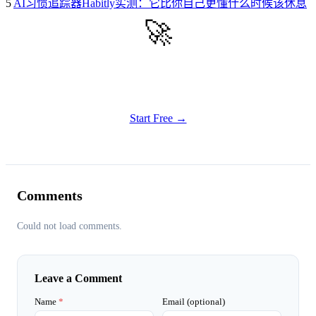
5
AI习惯追踪器Habitly实测：它比你自己更懂什么时候该休息
🚀
Get Started
Try all features of Habitly Routines today
Start Free →
Comments
Could not load comments.
Leave a Comment
Name
*
Email (optional)