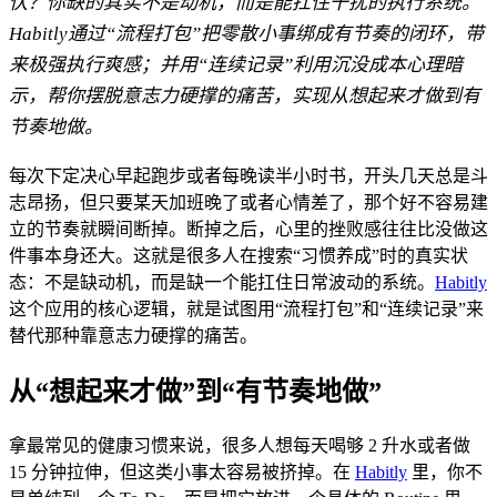
伏？你缺的其实不是动机，而是能扛住干扰的执行系统。
Habitly通过“流程打包”把零散小事绑成有节奏的闭环，带
来极强执行爽感；并用“连续记录”利用沉没成本心理暗
示，帮你摆脱意志力硬撑的痛苦，实现从想起来才做到有
节奏地做。
每次下定决心早起跑步或者每晚读半小时书，开头几天总是斗
志昂扬，但只要某天加班晚了或者心情差了，那个好不容易建
立的节奏就瞬间断掉。断掉之后，心里的挫败感往往比没做这
件事本身还大。这就是很多人在搜索“习惯养成”时的真实状
态：不是缺动机，而是缺一个能扛住日常波动的系统。
Habitly
这个应用的核心逻辑，就是试图用“流程打包”和“连续记录”来
替代那种靠意志力硬撑的痛苦。
从“想起来才做”到“有节奏地做”
拿最常见的健康习惯来说，很多人想每天喝够 2 升水或者做
15 分钟拉伸，但这类小事太容易被挤掉。在
Habitly
里，你不