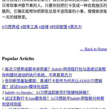
日常琐事冲散节奏的人。只要你别把打卡变成一种自我施压的
酷刑，它确实能帮你把那些总是半途而废的小事，慢慢嵌进每
一天的缝隙里。
#习惯养成
#效率工具
#自律
#时间管理
#意志力
← Back to Home
Popular Articles
1
每次习惯养成都半途而废？Habitly用流程打包与连续记录帮
你构建抗波动的执行系统，不再靠意志力
2
告别断签羞耻螺旋：普通打卡软件为何总让ADHD习惯崩
盘？试试Habitly模块化追踪
3
habitly vs Streaks：AI习惯追踪能否打败硬核网格？
4
试过无数打卡App都失败？AI习惯助手habitly用智能分析帮
你坚持到底