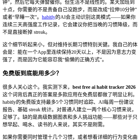
钟”，然后它每天弹窗催你。但生活不是线性的。某天加班到
十点，你需要的不是责备自己没跑步，而是改成“拉伸10分钟”
或者“早睡一次”。
habitly
的AI会主动识别这类模式——如果你
连续三天高强度工作记录，它会建议你把当晚的习惯降级，而
不是直接断掉 streak。
这个细节听起来小，但对维持长期习惯特别关键。我自己的体
会是：能在一个App里连续保持20天以上，不是因为意志力变
强了，而是因为它能容忍我“偷懒的正确方式”。
免费版到底能用多少？
很多人关心这个。我实测下来，
best free ai habit tracker 2026
这个词背后真正的答案是多款应用在免费层都做了明显让利。
habitly的免费版支持最多5个习惯同时追踪、AI每周一份建议
报告、基础 streak 统计。对普通人建立一两个核心习惯来说，
足够了。缺的是高级数据图表和多人挑战功能——那些对于只
想早起、喝水、读书的人来说，其实不是刚需。
如果你需要同时管理十几个习惯，或者想看详细的行为变化曲