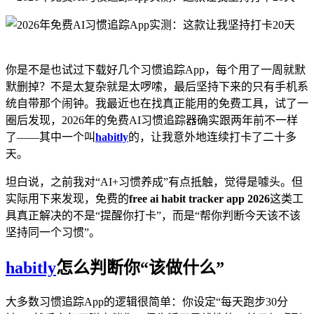
你是不是也试过下载好几个习惯追踪App，每个用了一周就默
默删掉？不是太复杂就是太啰嗦，最后坚持下来的只有手机系
统自带那个闹钟。我最近也在找真正能用的免费工具，试了一
圈后发现，2026年的免费AI习惯追踪器确实跟两年前不一样
了——其中一个叫
habitly
的，让我意外地连续打卡了二十多
天。
坦白说，之前我对“AI+习惯养成”有点抵触，觉得是噱头。但
实际用下来发现，免费的
free ai habit tracker app 2026
这类工
具真正解决的不是“提醒你打卡”，而是“帮你判断今天该不该
坚持同一个习惯”。
habitly
怎么判断你“该做什么”
大多数习惯追踪App的逻辑很简单：你设定“每天跑步30分