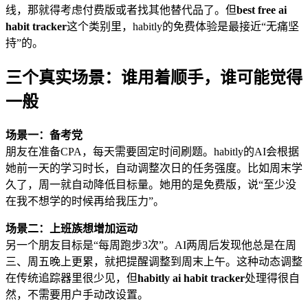
线，那就得考虑付费版或者找其他替代品了。但
best free ai
habit tracker
这个类别里，habitly的免费体验是最接近“无痛坚
持”的。
三个真实场景：谁用着顺手，谁可能觉得
一般
场景一：备考党
朋友在准备CPA，每天需要固定时间刷题。habitly的AI会根据
她前一天的学习时长，自动调整次日的任务强度。比如周末学
久了，周一就自动降低目标量。她用的是免费版，说“至少没
在我不想学的时候再给我压力”。
场景二：上班族想增加运动
另一个朋友目标是“每周跑步3次”。AI两周后发现他总是在周
三、周五晚上更累，就把提醒调整到周末上午。这种动态调整
在传统追踪器里很少见，但
habitly ai habit tracker
处理得很自
然，不需要用户手动改设置。