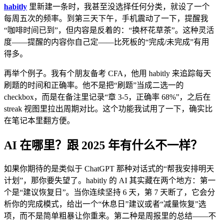
habitly
里新建一条时，我甚至没选择任何分类，就设了一个
每周五次的频率。到第三天下午，手机震动了一下，提醒我
“咖啡时间已到”，但内容是反着的：“换杯花草茶”。这种灵活
度——提醒的内容你自己定——比死板的“完成/未完成”有用
得多。
再举个例子。我有个朋友备考 CFA，他用 habitly 来追踪每天
刷题的时间和正确率。他不是把“刷题”当成二选一的
checkbox，而是在备注里记录“章 3-5，正确率 68%”，之后在
streak 视图里拉出周期对比。这个功能我试用了一下，确实比
在笔记本里翻方便。
AI 在哪里？跟 2025 年有什么不一样？
如果你期待的是类似于 ChatGPT 那种对话式的“帮我安排明天
计划”，那你要失望了。habitly 的 AI 其实藏在两个地方：第一
个是“建议恢复日”。当你连续坚持 6 天，第 7 天断了，它会分
析你的完成模式，给出一个“休息日”建议或者“减量恢复”选
项，而不是简单粗暴让你重来。第二种是周报里的总结——不