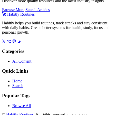
Discover more quality resources and the latest industry insights.
Browse More
Search Articles
🚀
Habitly Routines
Habitly helps you build routines, track streaks and stay consistent
with daily habits. Create better systems for health, study, focus and
personal growth.
𝕏
⌥
💬
📡
Categories
All Content
Quick Links
Home
Search
Popular Tags
Browse All
©
Habitly Routines
. All rights reserved. ·
habitly.top