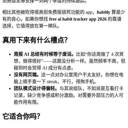
免费版足够支撑一到两个季度的持续跟踪。
相比其他被吹得很高但免费版锁死功能的 app，
habitly
算是少
有的良心。如果你想找
free ai habit tracker app 2026
的靠谱
选择，它值得放在第一梯队。
真用下来有什么槽点？
周报 AI 总结有时候等于废话。
比如“你这周做了 4 次冥
想，做得很好”——这跟没分析一样。虽然频率不高，但
碰到时会觉得 AI 成分有点虚。
没有网页端。
这一点对办公室用户不太友好。你想在电
脑上顺手查一下 streak，不行，得掏手机。
团队模式设计得偏轻。
与其说组队，不如说是互看打卡
记录，缺少竞争感或积分激励。对需要外部压力的人可
能作用有限。
它适合你吗？