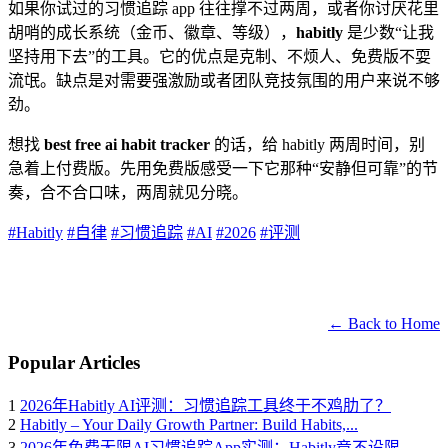
如果你试过的习惯追踪 app 往往撑不过两周，或者你讨厌花里
胡哨的成长系统（金币、徽章、等级），
habitly
是少数“让我
坚持用下去”的工具。它的优点是克制、不烦人、免费版不耍
流氓。缺点是对需要强激励或者团队竞技氛围的用户来说不够
劲。
想找
best free ai habit tracker
的话，给 habitly 两周时间，别
急着上付费版。先用免费版感受一下它那种“安静但可靠”的节
奏，合不合口味，两周就见分晓。
#Habitly
#自律
#习惯追踪
#AI
#2026
#评测
← Back to Home
Popular Articles
1
2026年Habitly AI评测：习惯追踪工具终于不鸡肋了？
2
Habitly – Your Daily Growth Partner: Build Habits,...
3
2026年免费无限AI习惯追踪App实测：Habitly竟不设限