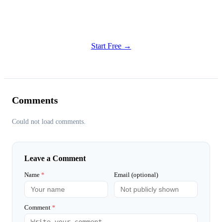
Get Started
Try all features of Habitly Routines today
Start Free →
Comments
Could not load comments.
Leave a Comment
Name
*
Email (optional)
Comment
*