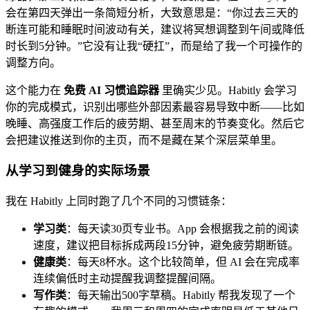
会在第四天弹出一条简短分析，大致意思是：“你过去三天的
断连可能和睡眠时间波动有关，建议将冥想调整到午间或降低
时长到5分钟。”它没有让我“硬扛”，而是给了我一个可操作的
调整方向。
这个能力在
免费 AI 习惯追踪器
里确实少见。Habitly 会学习
你的完成模式，识别出哪些外部因素最容易导致中断——比如
晚睡、高强度工作后的疲劳期、甚至周末的节奏变化。然后它
会把建议推送到你的主页，而不是藏在某个深层菜单里。
从学习到健身的实际场景
我在 Habitly 上同时跑了几个不同的习惯链条：
学习类
：每天读30页专业书。App 会根据我之前的阅读
速度，建议把目标拆成两段15分钟，避免疲劳期断链。
健康类
：每天8杯水。这个比较简单，但 AI 会在完成率
连续偏低时主动提醒我调整提醒间隔。
写作类
：每天输出500字草稿。Habitly 帮我发现了一个