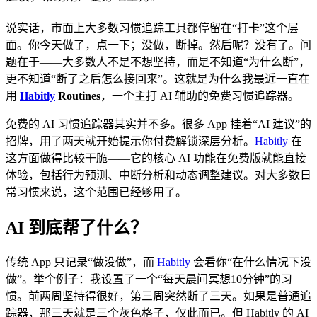
说实话，市面上大多数习惯追踪工具都停留在“打卡”这个层
面。你今天做了，点一下；没做，断掉。然后呢？没有了。问
题在于——大多数人不是不想坚持，而是不知道“为什么断”，
更不知道“断了之后怎么接回来”。这就是为什么我最近一直在
用
Habitly
Routines
，一个主打 AI 辅助的免费习惯追踪器。
免费的 AI 习惯追踪器其实并不多。很多 App 挂着“AI 建议”的
招牌，用了两天就开始提示你付费解锁深层分析。
Habitly
在
这方面做得比较干脆——它的核心 AI 功能在免费版就能直接
体验，包括行为预测、中断分析和动态调整建议。对大多数日
常习惯来说，这个范围已经够用了。
AI 到底帮了什么？
传统 App 只记录“做没做”，而
Habitly
会看你“在什么情况下没
做”。举个例子：我设置了一个“每天晨间冥想10分钟”的习
惯。前两周坚持得很好，第三周突然断了三天。如果是普通追
踪器，那三天就是三个灰色格子，仅此而已。但 Habitly 的 AI