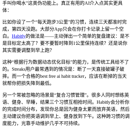
手叫你喝水”这类伪功能上。真正有用的AI介入点其实更具
体：
比如你设了一个“每天跑步3公里”的习惯，连续三天都准时完
成，第四天没跑。大部分App只会在你打卡记录上留一个空
白。
Habitly
的做法是——主动弹出一个简单的复盘建议：是不
是目标定太高了？要不要暂时降到1公里保持连续？还是说你
其实需要调整到早上跑？
这种“根据行为数据动态优化目标”的能力，是传统工具给不了
的。Streaks用户最常遇到的情况是：断了一天直接破罐子破
摔。而一个合格的best free ai habit tracker，应该在断掉的当天
就帮你把损失降到最低。
另一个常被忽略的场景是“复合习惯管理”。很多人同时想练英
语、健身、早睡，结果三个习惯互相抢时间。Habitly会分析你
的完成时间分布，发现你总是因为健身太累而放弃英语，然后
主动建议你把英语调到早上、健身放到下午。这种跨习惯的调
度能力，光靠手动维护几乎不可持续。