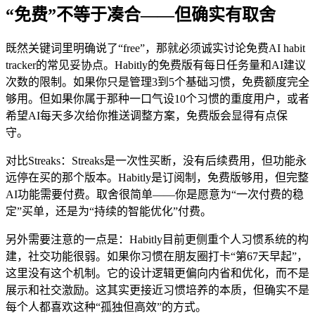
“免费”不等于凑合——但确实有取舍
既然关键词里明确说了“free”，那就必须诚实讨论免费AI habit
tracker的常见妥协点。Habitly的免费版有每日任务量和AI建议
次数的限制。如果你只是管理3到5个基础习惯，免费额度完全
够用。但如果你属于那种一口气设10个习惯的重度用户，或者
希望AI每天多次给你推送调整方案，免费版会显得有点保
守。
对比Streaks：Streaks是一次性买断，没有后续费用，但功能永
远停在买的那个版本。Habitly是订阅制，免费版够用，但完整
AI功能需要付费。取舍很简单——你是愿意为“一次付费的稳
定”买单，还是为“持续的智能优化”付费。
另外需要注意的一点是：Habitly目前更侧重个人习惯系统的构
建，社交功能很弱。如果你习惯在朋友圈打卡“第67天早起”，
这里没有这个机制。它的设计逻辑更偏向内省和优化，而不是
展示和社交激励。这其实更接近习惯培养的本质，但确实不是
每个人都喜欢这种“孤独但高效”的方式。